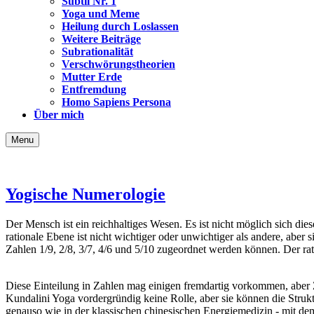
Subtil Nr. 1
Yoga und Meme
Heilung durch Loslassen
Weitere Beiträge
Subrationalität
Verschwörungstheorien
Mutter Erde
Entfremdung
Homo Sapiens Persona
Über mich
Menu
Yogische Numerologie
Der Mensch ist ein reichhaltiges Wesen. Es ist nicht möglich sich die
rationale Ebene ist nicht wichtiger oder unwichtiger als andere, aber
Zahlen 1/9, 2/8, 3/7, 4/6 und 5/10 zugeordnet werden können. Der ra
Diese Einteilung in Zahlen mag einigen fremdartig vorkommen, aber 
Kundalini Yoga vordergründig keine Rolle, aber sie können die Struk
genauso wie in der klassischen chinesischen Energiemedizin - mit 