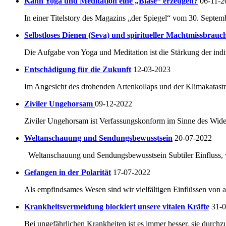
Kann Yoga und Meditation eine „Blase“ erzeugen?
06-11-2
In einer Titelstory des Magazins „der Spiegel“ vom 30. Septem
Selbstloses Dienen (Seva) und spiritueller Machtmissbrauc
Die Aufgabe von Yoga und Meditation ist die Stärkung der indi
Entschädigung für die Zukunft
12-03-2023
Im Angesicht des drohenden Artenkollaps und der Klimakatastro
Ziviler Ungehorsam
09-12-2022
Ziviler Ungehorsam ist Verfassungskonform im Sinne des Widers
Weltanschauung und Sendungsbewusstsein
20-07-2022
Weltanschauung und Sendungsbewusstsein Subtiler Einfluss, ve
Gefangen in der Polarität
17-07-2022
Als empfindsames Wesen sind wir vielfältigen Einflüssen von a
Krankheitsvermeidung blockiert unsere vitalen Kräfte
31-
Bei ungefährlichen Krankheiten ist es immer besser, sie durchzu