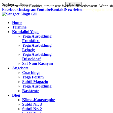
Suchen ...
Suchen
Wir verwenden Cookies, um unsere Website zu verbessern. Wenn sie
Facebook
Instagram
Youtube
Kontakt
Newsletter
www.yoga-infos.
Home
Termine
Kundalini Yoga
Yoga Ausbildung
Frankfurt
Yoga Ausbildung
Leipzig
Yoga Ausbildung
Düsseldorf
Sat Nam Rasayan
Angebote
Coachings
Yoga Forum
Subtil Magazin
Yoga Ausbildung
Basistexte
Blog
Klima-Katastrophe
Subtil Nr. 3
Subtil Nr. 2