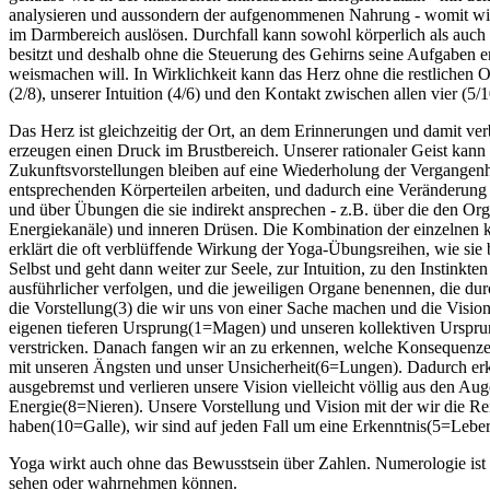
analysieren und aussondern der aufgenommenen Nahrung - womit wir w
im Darmbereich auslösen. Durchfall kann sowohl körperlich als auch
besitzt und deshalb ohne die Steuerung des Gehirns seine Aufgaben erle
weismachen will. In Wirklichkeit kann das Herz ohne die restlichen Org
(2/8), unserer Intuition (4/6) und den Kontakt zwischen allen vier (5/
Das Herz ist gleichzeitig der Ort, an dem Erinnerungen und damit ve
erzeugen einen Druck im Brustbereich. Unserer rationaler Geist kann
Zukunftsvorstellungen bleiben auf eine Wiederholung der Vergangenh
entsprechenden Körperteilen arbeiten, und dadurch eine Veränderung
und über Übungen die sie indirekt ansprechen - z.B. über die den Org
Energiekanäle) und inneren Drüsen. Die Kombination der einzelnen 
erklärt die oft verblüffende Wirkung der Yoga-Übungsreihen, wie sie
Selbst und geht dann weiter zur Seele, zur Intuition, zu den Instink
ausführlicher verfolgen, und die jeweiligen Organe benennen, die
die Vorstellung(3) die wir uns von einer Sache machen und die Visi
eigenen tieferen Ursprung(1=Magen) und unseren kollektiven Ursprun
verstricken. Danach fangen wir an zu erkennen, welche Konsequen
mit unseren Ängsten und unser Unsicherheit(6=Lungen). Dadurch er
ausgebremst und verlieren unsere Vision vielleicht völlig aus den A
Energie(8=Nieren). Unsere Vorstellung und Vision mit der wir die Rei
haben(10=Galle), wir sind auf jeden Fall um eine Erkenntnis(5=Leber)
Yoga wirkt auch ohne das Bewusstsein über Zahlen. Numerologie ist nu
sehen oder wahrnehmen können.