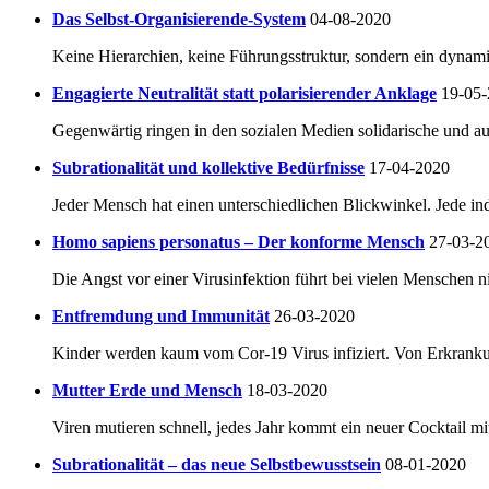
Das Selbst-Organisierende-System
04-08-2020
Keine Hierarchien, keine Führungsstruktur, sondern ein dynam
Engagierte Neutralität statt polarisierender Anklage
19-05
Gegenwärtig ringen in den sozialen Medien solidarische und au
Subrationalität und kollektive Bedürfnisse
17-04-2020
Jeder Mensch hat einen unterschiedlichen Blickwinkel. Jede in
Homo sapiens personatus – Der konforme Mensch
27-03-2
Die Angst vor einer Virusinfektion führt bei vielen Menschen 
Entfremdung und Immunität
26-03-2020
Kinder werden kaum vom Cor-19 Virus infiziert. Von Erkrankung
Mutter Erde und Mensch
18-03-2020
Viren mutieren schnell, jedes Jahr kommt ein neuer Cocktail mit
Subrationalität – das neue Selbstbewusstsein
08-01-2020