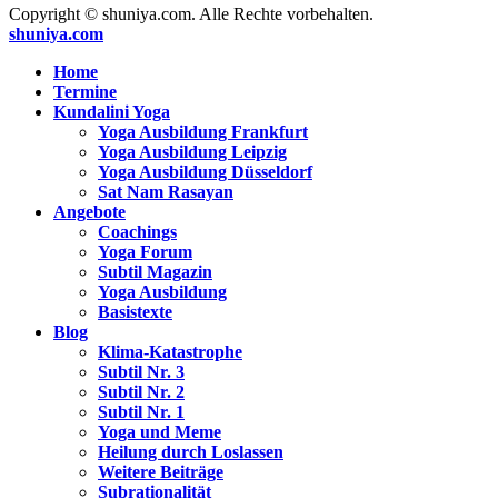
Copyright © shuniya.com. Alle Rechte vorbehalten.
shuniya.com
Home
Termine
Kundalini Yoga
Yoga Ausbildung Frankfurt
Yoga Ausbildung Leipzig
Yoga Ausbildung Düsseldorf
Sat Nam Rasayan
Angebote
Coachings
Yoga Forum
Subtil Magazin
Yoga Ausbildung
Basistexte
Blog
Klima-Katastrophe
Subtil Nr. 3
Subtil Nr. 2
Subtil Nr. 1
Yoga und Meme
Heilung durch Loslassen
Weitere Beiträge
Subrationalität