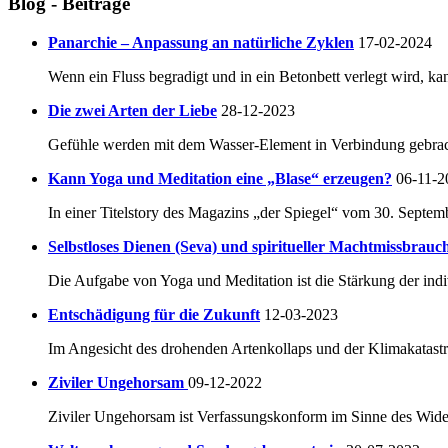
Blog - Beiträge
Panarchie – Anpassung an natürliche Zyklen
17-02-2024
Wenn ein Fluss begradigt und in ein Betonbett verlegt wird, ka
Die zwei Arten der Liebe
28-12-2023
Gefühle werden mit dem Wasser-Element in Verbindung gebracht.
Kann Yoga und Meditation eine „Blase“ erzeugen?
06-11-2
In einer Titelstory des Magazins „der Spiegel“ vom 30. Septem
Selbstloses Dienen (Seva) und spiritueller Machtmissbrauc
Die Aufgabe von Yoga und Meditation ist die Stärkung der indi
Entschädigung für die Zukunft
12-03-2023
Im Angesicht des drohenden Artenkollaps und der Klimakatastro
Ziviler Ungehorsam
09-12-2022
Ziviler Ungehorsam ist Verfassungskonform im Sinne des Widers