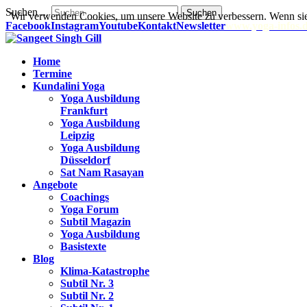
Suchen ...
Suchen
Wir verwenden Cookies, um unsere Website zu verbessern. Wenn sie
Facebook
Instagram
Youtube
Kontakt
Newsletter
www.yoga-infos.
Home
Termine
Kundalini Yoga
Yoga Ausbildung
Frankfurt
Yoga Ausbildung
Leipzig
Yoga Ausbildung
Düsseldorf
Sat Nam Rasayan
Angebote
Coachings
Yoga Forum
Subtil Magazin
Yoga Ausbildung
Basistexte
Blog
Klima-Katastrophe
Subtil Nr. 3
Subtil Nr. 2