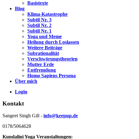
Basistexte
Blog
Klima-Katastrophe
Subtil Nr. 3
Subtil Nr. 2
Subtil Nr. 1
Yoga und Meme
Heilung durch Loslassen
Weitere Beiträge
Subrationalität
Verschwörungstheorien
Mutter Erde
Entfremdung
Homo Sapiens Persona
Über mich
Login
Kontakt
Sangeet Singh Gill -
info@keepup.de
0178/5064628
Kundalini Yoga Veranstaltungen: