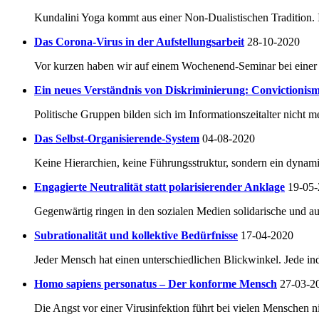
Kundalini Yoga kommt aus einer Non-Dualistischen Tradition. In
Das Corona-Virus in der Aufstellungsarbeit
28-10-2020
Vor kurzen haben wir auf einem Wochenend-Seminar bei einer 
Ein neues Verständnis von Diskriminierung: Convictioni
Politische Gruppen bilden sich im Informationszeitalter nicht me
Das Selbst-Organisierende-System
04-08-2020
Keine Hierarchien, keine Führungsstruktur, sondern ein dynam
Engagierte Neutralität statt polarisierender Anklage
19-05
Gegenwärtig ringen in den sozialen Medien solidarische und au
Subrationalität und kollektive Bedürfnisse
17-04-2020
Jeder Mensch hat einen unterschiedlichen Blickwinkel. Jede in
Homo sapiens personatus – Der konforme Mensch
27-03-2
Die Angst vor einer Virusinfektion führt bei vielen Menschen 