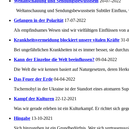
Weltanschauung und Sendungsbewusstsein
20-07-2022
Weltanschauung und Sendungsbewusstsein Subtiler Einfluss, ve
Gefangen in der Polarität
17-07-2022
Als empfindsames Wesen sind wir vielfältigen Einflüssen von a
Krankheitsvermeidung blockiert unsere vitalen Kräfte
31-
Bei ungefährlichen Krankheiten ist es immer besser, sie durchzu
Kann der Einzelne die Welt beeinflussen?
09-04-2022
Die Welt die wir kennen basiert auf Naturgesetzen, deren Herkun
Das Feuer der Erde
04-04-2022
Tschernobyl in der Ukraine ist der Standort eines atomaren Su
Kampf der Kulturen
22-12-2021
Was wir gerade erleben ist ein Kulturkampf. Er richtet sich geg
Hingabe
13-10-2021
Sich hinzugeben ist ein Grundbedürfnis. Wer sich vertrauensvoll