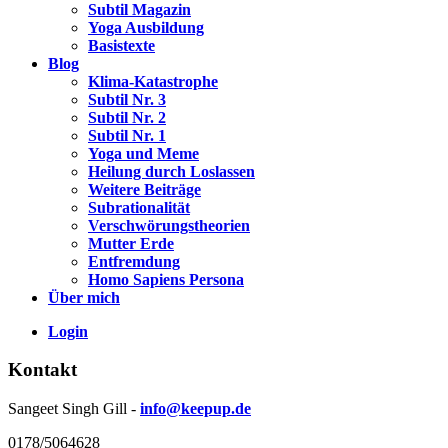
Subtil Magazin
Yoga Ausbildung
Basistexte
Blog
Klima-Katastrophe
Subtil Nr. 3
Subtil Nr. 2
Subtil Nr. 1
Yoga und Meme
Heilung durch Loslassen
Weitere Beiträge
Subrationalität
Verschwörungstheorien
Mutter Erde
Entfremdung
Homo Sapiens Persona
Über mich
Login
Kontakt
Sangeet Singh Gill -
info@keepup.de
0178/5064628