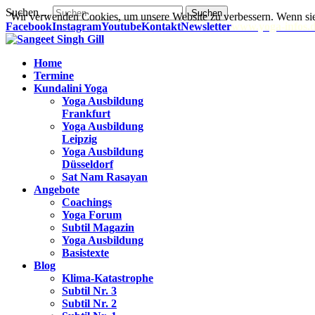
Suchen ...
Suchen
Wir verwenden Cookies, um unsere Website zu verbessern. Wenn sie
Facebook
Instagram
Youtube
Kontakt
Newsletter
www.yoga-infos.
Home
Termine
Kundalini Yoga
Yoga Ausbildung
Frankfurt
Yoga Ausbildung
Leipzig
Yoga Ausbildung
Düsseldorf
Sat Nam Rasayan
Angebote
Coachings
Yoga Forum
Subtil Magazin
Yoga Ausbildung
Basistexte
Blog
Klima-Katastrophe
Subtil Nr. 3
Subtil Nr. 2