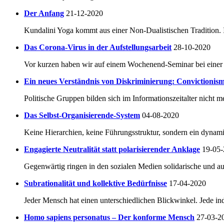
Der Anfang
21-12-2020
Kundalini Yoga kommt aus einer Non-Dualistischen Tradition. In
Das Corona-Virus in der Aufstellungsarbeit
28-10-2020
Vor kurzen haben wir auf einem Wochenend-Seminar bei einer 
Ein neues Verständnis von Diskriminierung: Convictioni
Politische Gruppen bilden sich im Informationszeitalter nicht me
Das Selbst-Organisierende-System
04-08-2020
Keine Hierarchien, keine Führungsstruktur, sondern ein dynam
Engagierte Neutralität statt polarisierender Anklage
19-05
Gegenwärtig ringen in den sozialen Medien solidarische und au
Subrationalität und kollektive Bedürfnisse
17-04-2020
Jeder Mensch hat einen unterschiedlichen Blickwinkel. Jede in
Homo sapiens personatus – Der konforme Mensch
27-03-2