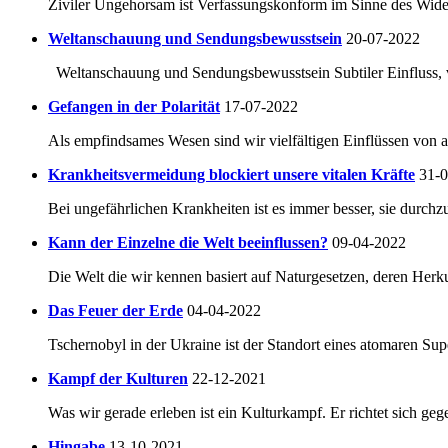
Ziviler Ungehorsam ist Verfassungskonform im Sinne des Widers
Weltanschauung und Sendungsbewusstsein
20-07-2022
Weltanschauung und Sendungsbewusstsein Subtiler Einfluss, ve
Gefangen in der Polarität
17-07-2022
Als empfindsames Wesen sind wir vielfältigen Einflüssen von a
Krankheitsvermeidung blockiert unsere vitalen Kräfte
31-
Bei ungefährlichen Krankheiten ist es immer besser, sie durchzu
Kann der Einzelne die Welt beeinflussen?
09-04-2022
Die Welt die wir kennen basiert auf Naturgesetzen, deren Herkun
Das Feuer der Erde
04-04-2022
Tschernobyl in der Ukraine ist der Standort eines atomaren Su
Kampf der Kulturen
22-12-2021
Was wir gerade erleben ist ein Kulturkampf. Er richtet sich geg
Hingabe
13-10-2021