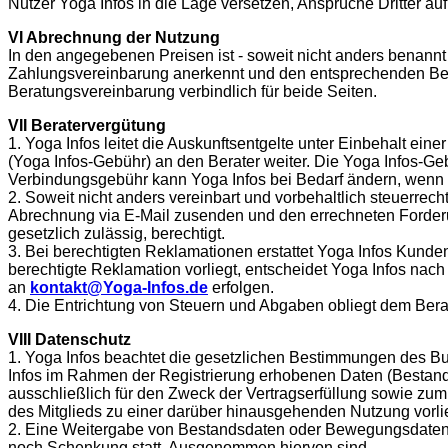
Nutzer Yoga Infos in die Lage versetzen, Ansprüche Dritter a
VI Abrechnung der Nutzung
In den angegebenen Preisen ist - soweit nicht anders benannt
Zahlungsvereinbarung anerkennt und den entsprechenden Betra
Beratungsvereinbarung verbindlich für beide Seiten.
VII Beratervergütung
1. Yoga Infos leitet die Auskunftsentgelte unter Einbehalt ein
(Yoga Infos-Gebühr) an den Berater weiter. Die Yoga Infos-Ge
Verbindungsgebühr kann Yoga Infos bei Bedarf ändern, wenn di
2. Soweit nicht anders vereinbart und vorbehaltlich steuerrec
Abrechnung via E-Mail zusenden und den errechneten Forderun
gesetzlich zulässig, berechtigt.
3. Bei berechtigten Reklamationen erstattet Yoga Infos Kunden
berechtigte Reklamation vorliegt, entscheidet Yoga Infos na
an
kontakt@Yoga-Infos.de
erfolgen.
4. Die Entrichtung von Steuern und Abgaben obliegt dem Berat
VIII Datenschutz
1. Yoga Infos beachtet die gesetzlichen Bestimmungen des Bu
Infos im Rahmen der Registrierung erhobenen Daten (Besta
ausschließlich für den Zweck der Vertragserfüllung sowie zu
des Mitglieds zu einer darüber hinausgehenden Nutzung vorlie
2. Eine Weitergabe von Bestandsdaten oder Bewegungsdaten a
noch Schenkung statt. Ausgenommen hiervon sind