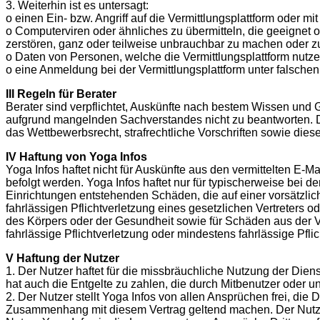
3. Weiterhin ist es untersagt:
o einen Ein- bzw. Angriff auf die Vermittlungsplattform oder mi
o Computerviren oder ähnliches zu übermitteln, die geeignet 
zerstören, ganz oder teilweise unbrauchbar zu machen oder z
o Daten von Personen, welche die Vermittlungsplattform nutzen
o eine Anmeldung bei der Vermittlungsplattform unter falsc
III Regeln für Berater
Berater sind verpflichtet, Auskünfte nach bestem Wissen und G
aufgrund mangelnden Sachverstandes nicht zu beantworten. D
das Wettbewerbsrecht, strafrechtliche Vorschriften sowie di
IV Haftung von Yoga Infos
Yoga Infos haftet nicht für Auskünfte aus den vermittelten E-M
befolgt werden. Yoga Infos haftet nur für typischerweise bei de
Einrichtungen entstehenden Schäden, die auf einer vorsätzlich
fahrlässigen Pflichtverletzung eines gesetzlichen Vertreters o
des Körpers oder der Gesundheit sowie für Schäden aus der Ver
fahrlässige Pflichtverletzung oder mindestens fahrlässige Pfli
V Haftung der Nutzer
1. Der Nutzer haftet für die missbräuchliche Nutzung der Di
hat auch die Entgelte zu zahlen, die durch Mitbenutzer oder 
2. Der Nutzer stellt Yoga Infos von allen Ansprüchen frei, die
Zusammenhang mit diesem Vertrag geltend machen. Der Nutzer