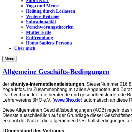
Subtil Nr. 1
Yoga und Meme
Heilung durch Loslassen
Weitere Beiträge
Subrationalität
Verschwörungstheorien
Mutter Erde
Entfremdung
Homo Sapiens Persona
Über mich
Menu
Allgemeine Geschäfts-Bedingungen
der
shuniya-Internetdienstleistungen,
SteuerNummer 016 821 
Yoga-Infos. Im Zusammenhang mit allen Angeboten und Beratung
Dachverband für freie beratende und gesundheitsfördernde Ber
Lehrervereins 3HO e.V. (
www.3ho.de
) automatisch an diese 
Diese Allgemeinen Geschäftsbedingungen (AGB) regeln das Ver
Dienste ausschließlich auf der Grundlage dieser Geschäftsbe
erkennt der Nutzer die allgemeinen Geschäftsbedingungen als
I Gegenstand des Vertrages