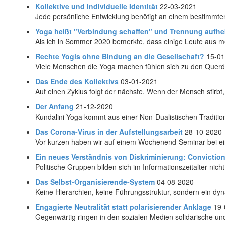
Kollektive und individuelle Identität
22-03-2021
Jede persönliche Entwicklung benötigt an einem bestimmte
Yoga heißt "Verbindung schaffen" und Trennung aufh
Als ich in Sommer 2020 bemerkte, dass einige Leute aus m
Rechte Yogis ohne Bindung an die Gesellschaft?
15-01
Viele Menschen die Yoga machen fühlen sich zu den Querd
Das Ende des Kollektivs
03-01-2021
Auf einen Zyklus folgt der nächste. Wenn der Mensch stir
Der Anfang
21-12-2020
Kundalini Yoga kommt aus einer Non-Dualistischen Tradition. 
Das Corona-Virus in der Aufstellungsarbeit
28-10-2020
Vor kurzen haben wir auf einem Wochenend-Seminar bei ein
Ein neues Verständnis von Diskriminierung: Convicti
Politische Gruppen bilden sich im Informationszeitalter nicht
Das Selbst-Organisierende-System
04-08-2020
Keine Hierarchien, keine Führungsstruktur, sondern ein dy
Engagierte Neutralität statt polarisierender Anklage
19-
Gegenwärtig ringen in den sozialen Medien solidarische und