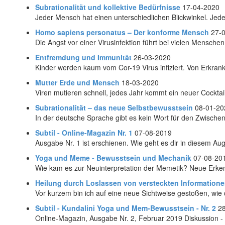
Subrationalität und kollektive Bedürfnisse
17-04-2020
Jeder Mensch hat einen unterschiedlichen Blickwinkel. Jede
Homo sapiens personatus – Der konforme Mensch
27-
Die Angst vor einer Virusinfektion führt bei vielen Mensche
Entfremdung und Immunität
26-03-2020
Kinder werden kaum vom Cor-19 Virus infiziert. Von Erkrank
Mutter Erde und Mensch
18-03-2020
Viren mutieren schnell, jedes Jahr kommt ein neuer Cocktail 
Subrationalität – das neue Selbstbewusstsein
08-01-20
In der deutsche Sprache gibt es kein Wort für den Zwische
Subtil - Online-Magazin Nr. 1
07-08-2019
Ausgabe Nr. 1 ist erschienen. Wie geht es dir in diesem Au
Yoga und Meme - Bewusstsein und Mechanik
07-08-20
Wie kam es zur Neuinterpretation der Memetik? Neue Erken
Heilung durch Loslassen von versteckten Information
Vor kurzem bin ich auf eine neue Sichtweise gestoßen, wie 
Subtil - Kundalini Yoga und Mem-Bewusstsein - Nr. 2
2
Online-Magazin, Ausgabe Nr. 2, Februar 2019 Diskussion -