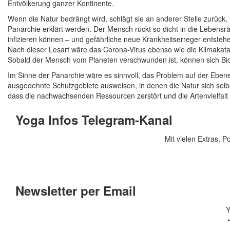
Entvölkerung ganzer Kontinente.
Wenn die Natur bedrängt wird, schlägt sie an anderer Stelle zurück
Panarchie erklärt werden. Der Mensch rückt so dicht in die Lebensr
infizieren können ­– und gefährliche neue Krankheitserreger entste
Nach dieser Lesart wäre das Corona-Virus ebenso wie die Klimakata
Sobald der Mensch vom Planeten verschwunden ist, können sich Bio
Im Sinne der Panarchie wäre es sinnvoll, das Problem auf der Eben
ausgedehnte Schutzgebiete ausweisen, in denen die Natur sich selbst
dass die nachwachsenden Ressourcen zerstört und die Artenvielfalt be
Yoga Infos Telegram-Kanal
Mit vielen Extras, P
Newsletter per Email
Y