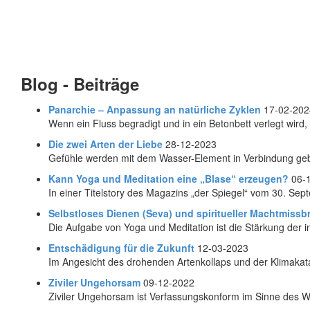
Blog - Beiträge
Panarchie – Anpassung an natürliche Zyklen
17-02-202
Wenn ein Fluss begradigt und in ein Betonbett verlegt wird,
Die zwei Arten der Liebe
28-12-2023
Gefühle werden mit dem Wasser-Element in Verbindung gebra
Kann Yoga und Meditation eine „Blase“ erzeugen?
06-
In einer Titelstory des Magazins „der Spiegel“ vom 30. Sep
Selbstloses Dienen (Seva) und spiritueller Machtmissb
Die Aufgabe von Yoga und Meditation ist die Stärkung der in
Entschädigung für die Zukunft
12-03-2023
Im Angesicht des drohenden Artenkollaps und der Klimakatas
Ziviler Ungehorsam
09-12-2022
Ziviler Ungehorsam ist Verfassungskonform im Sinne des Wid