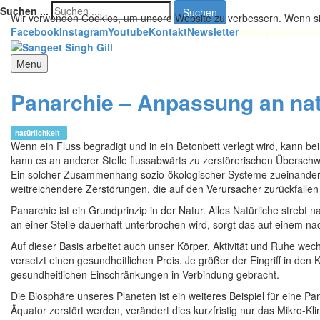
Suchen ...
Suchen
Wir verwenden Cookies, um unsere Website zu verbessern. Wenn si
Facebook
Instagram
Youtube
Kontakt
Newsletter
www.yoga-infos
Menu
Panarchie – Anpassung an nat
natürlichkeit
Wenn ein Fluss begradigt und in ein Betonbett verlegt wird, kann
kann es an anderer Stelle flussabwärts zu zerstörerischen Über
Ein solcher Zusammenhang sozio-ökologischer Systeme zueinander wi
weitreichendere Zerstörungen, die auf den Verursacher zurückfalle
Panarchie ist ein Grundprinzip in der Natur. Alles Natürliche stre
an einer Stelle dauerhaft unterbrochen wird, sorgt das auf einem n
Auf dieser Basis arbeitet auch unser Körper. Aktivität und Ruhe wechs
versetzt einen gesundheitlichen Preis. Je größer der Eingriff in den 
gesundheitlichen Einschränkungen in Verbindung gebracht.
Die Biosphäre unseres Planeten ist ein weiteres Beispiel für eine 
Äquator zerstört werden, verändert dies kurzfristig nur das Mikro-Kl