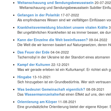
Weltanschauung und Sendungsbewusstsein
20-07-20
Weltanschauung und Sendungsbewusstsein Subtiler Einfluss,
Gefangen in der Polarität
17-07-2022
Als empfindsames Wesen sind wir vielfältigen Einflüssen vo
Krankheitsvermeidung blockiert unsere vitalen Kräfte
3
Bei ungefährlichen Krankheiten ist es immer besser, sie du
Kann der Einzelne die Welt beeinflussen?
09-04-2022
Die Welt die wir kennen basiert auf Naturgesetzen, deren Her
Das Feuer der Erde
04-04-2022
Tschernobyl in der Ukraine ist der Standort eines atomaren
Kampf der Kulturen
22-12-2021
Was wir gerade erleben ist ein Kulturkampf. Er richtet sich 
Hingabe
13-10-2021
Sich hinzugeben ist ein Grundbedürfnis. Wer sich vertrauens
Was bedeutet Gemeinschaft eigentlich?
08-09-2021
Das
Wassermannzeitalter
hat einen Effekt auf uns, den vie
Orientierung am Körper
11-08-2021
Eine grundsätzliche Orientierung bietet der eigene Körper. S